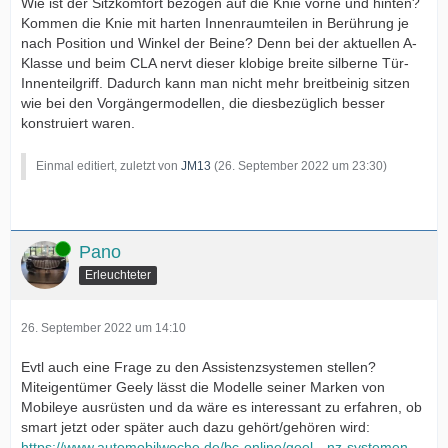
Wie ist der Sitzkomfort bezogen auf die Knie vorne und hinten?
Kommen die Knie mit harten Innenraumteilen in Berührung je
nach Position und Winkel der Beine? Denn bei der aktuellen A-
Klasse und beim CLA nervt dieser klobige breite silberne Tür-
Innenteilgriff. Dadurch kann man nicht mehr breitbeinig sitzen
wie bei den Vorgängermodellen, die diesbezüglich besser
konstruiert waren.
Einmal editiert, zuletzt von
JM13
(
26. September 2022 um 23:30
)
Online
Pano
Erleuchteter
26. September 2022 um 14:10
Evtl auch eine Frage zu den Assistenzsystemen stellen?
Miteigentümer Geely lässt die Modelle seiner Marken von
Mobileye ausrüsten und da wäre es interessant zu erfahren, ob
smart jetzt oder später auch dazu gehört/gehören wird:
https://www.automobilwoche.de/bc-online/geel…nz-systemen-