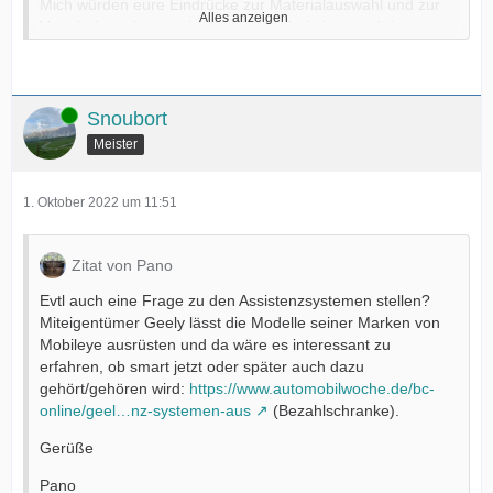
Mich würden eure Eindrücke zur Materialauswahl und zur
Alles anzeigen
Verarbeitung interessieren. Platzverhältnisse und das
Tempo der Software ist auch interessant.
Snoubort
: wir gucken uns das Ding ja auch genauer an,
gell?!
Online
Snoubort
Meister
Grüße
Pano
1. Oktober 2022 um 11:51
Klar - die Frage ist nur wann
Zitat von Pano
Evtl auch eine Frage zu den Assistenzsystemen stellen?
Miteigentümer Geely lässt die Modelle seiner Marken von
Mobileye ausrüsten und da wäre es interessant zu
erfahren, ob smart jetzt oder später auch dazu
gehört/gehören wird:
https://www.automobilwoche.de/bc-
online/geel…nz-systemen-aus
(Bezahlschranke).
Gerüße
Pano